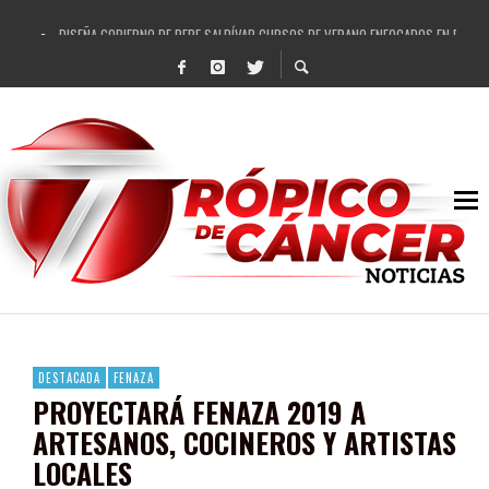
DISEÑA GOBIERNO DE PEPE SALDÍVAR CURSOS DE VERANO ENFOCADOS EN FORTAL
REFRENDAN LOS 28 DELEGADOS Y 14 COMISARIADOS DE GUADALUPE APOYO A GO
FORTALECE GOBIERNO DE PEPE SALDÍVAR LA EDUCACIÓN EN LA ZACATECANA CO
GOBIERNO DE PEPE SALDÍVAR Y GRUPO FEMSA GENERAN MÁS DE 3 MIL EMPLEOS
CUARTA FERIA EXPO AGROPECUARIA TRAJO BENEFICIO DIRECTO A GUADALUPE: PE
RECONOCE PEPE SALDÍVAR A ARTISTA ZACATECANA VICTORIA HERNÁNDEZ
EGRESA GOBIERNO DE PEPE SALDÍVAR A 500 NUEVAS EMPRESARIAS
SON MUJERES GUADALUPENSES PRINCIPALES BENEFICIADAS DEL PROGRAMA VIVI
DESTACADA
FENAZA
PROYECTARÁ FENAZA 2019 A
ARTESANOS, COCINEROS Y ARTISTAS
LOCALES