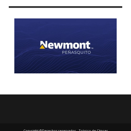
CORONAN A MARÍA DE JESÚS I, REINA DE LA EDAD DE ORO
Copyright ©Derechos reservados - Trópico de Cáncer