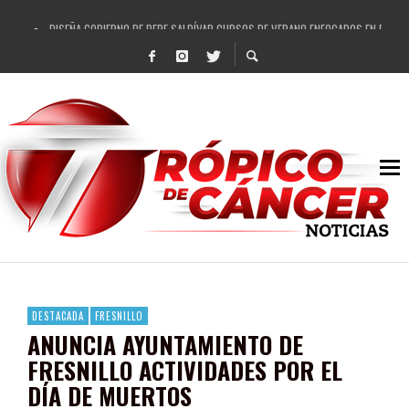
DISEÑA GOBIERNO DE PEPE SALDÍVAR CURSOS DE VERANO ENFOCADOS EN FORTAL
REFRENDAN LOS 28 DELEGADOS Y 14 COMISARIADOS DE GUADALUPE APOYO A GO
FORTALECE GOBIERNO DE PEPE SALDÍVAR LA EDUCACIÓN EN LA ZACATECANA CO
GOBIERNO DE PEPE SALDÍVAR Y GRUPO FEMSA GENERAN MÁS DE 3 MIL EMPLEOS
CUARTA FERIA EXPO AGROPECUARIA TRAJO BENEFICIO DIRECTO A GUADALUPE: PE
RECONOCE PEPE SALDÍVAR A ARTISTA ZACATECANA VICTORIA HERNÁNDEZ
EGRESA GOBIERNO DE PEPE SALDÍVAR A 500 NUEVAS EMPRESARIAS
SON MUJERES GUADALUPENSES PRINCIPALES BENEFICIADAS DEL PROGRAMA VIVI
DESTACADA
FRESNILLO
ANUNCIA AYUNTAMIENTO DE
FRESNILLO ACTIVIDADES POR EL
DÍA DE MUERTOS