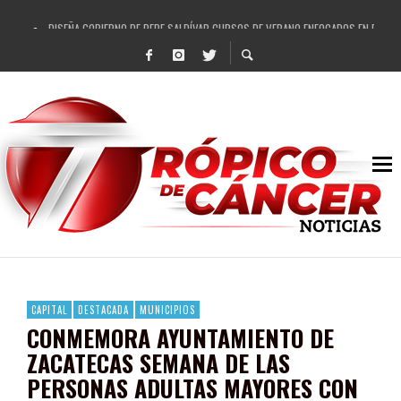
DISEÑA GOBIERNO DE PEPE SALDÍVAR CURSOS DE VERANO ENFOCADOS EN FORTAL
REFRENDAN LOS 28 DELEGADOS Y 14 COMISARIADOS DE GUADALUPE APOYO A GO
FORTALECE GOBIERNO DE PEPE SALDÍVAR LA EDUCACIÓN EN LA ZACATECANA CO
GOBIERNO DE PEPE SALDÍVAR Y GRUPO FEMSA GENERAN MÁS DE 3 MIL EMPLEOS
CUARTA FERIA EXPO AGROPECUARIA TRAJO BENEFICIO DIRECTO A GUADALUPE: PE
RECONOCE PEPE SALDÍVAR A ARTISTA ZACATECANA VICTORIA HERNÁNDEZ
EGRESA GOBIERNO DE PEPE SALDÍVAR A 500 NUEVAS EMPRESARIAS
SON MUJERES GUADALUPENSES PRINCIPALES BENEFICIADAS DEL PROGRAMA VIVI
CAPITAL
DESTACADA
MUNICIPIOS
CONMEMORA AYUNTAMIENTO DE
ZACATECAS SEMANA DE LAS
PERSONAS ADULTAS MAYORES CON