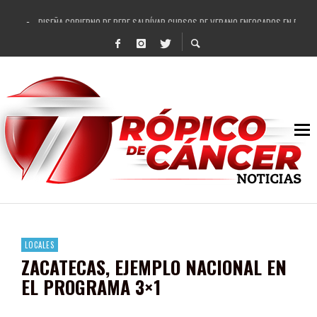
DISEÑA GOBIERNO DE PEPE SALDÍVAR CURSOS DE VERANO ENFOCADOS EN FORTAL
REFRENDAN LOS 28 DELEGADOS Y 14 COMISARIADOS DE GUADALUPE APOYO A GO
FORTALECE GOBIERNO DE PEPE SALDÍVAR LA EDUCACIÓN EN LA ZACATECANA CO
GOBIERNO DE PEPE SALDÍVAR Y GRUPO FEMSA GENERAN MÁS DE 3 MIL EMPLEOS
CUARTA FERIA EXPO AGROPECUARIA TRAJO BENEFICIO DIRECTO A GUADALUPE: PE
RECONOCE PEPE SALDÍVAR A ARTISTA ZACATECANA VICTORIA HERNÁNDEZ
EGRESA GOBIERNO DE PEPE SALDÍVAR A 500 NUEVAS EMPRESARIAS
SON MUJERES GUADALUPENSES PRINCIPALES BENEFICIADAS DEL PROGRAMA VIVI
LOCALES
ZACATECAS, EJEMPLO NACIONAL EN
EL PROGRAMA 3×1