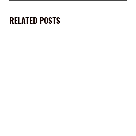
RELATED POSTS
RECIBE GOBERNADOR DAVID MONREAL ÁVILA EL MANDO DE LA
FUERZA PÚBLICA ESTATAL