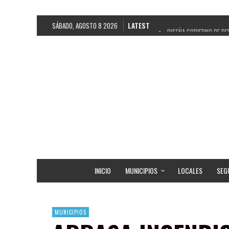
SÁBADO, AGOSTO 8 2026
LATEST
DISEÑA GOBIERNO DE PE
REFRENDAN LOS 28 DELE
FORTALECE GOBIERNO DE
GOBIERNO DE PEPE SALD
CUARTA FERIA EXPO AGR
RECONOCE PEPE SALDÍV
EGRESA GOBIERNO DE PE
SON MUJERES GUADALUPE
INICIO
MUNICIPIOS
LOCALES
SEG
MUNICIPIOS