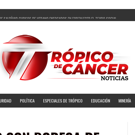
PE SALDÍVAR CURSOS DE VERANO ENFOCADOS EN FORTALECER EL TEJIDO SOCIAL
GADOS Y 14 COMISARIADOS DE GUADALUPE APOYO A GOBIERNO DE PEPE SALDÍVAR
 PEPE SALDÍVAR LA EDUCACIÓN EN LA ZACATECANA CON COMODATO DE CENTRO DE BIENEST
ÍVAR Y GRUPO FEMSA GENERAN MÁS DE 3 MIL EMPLEOS EN GUADALUPE
OPECUARIA TRAJO BENEFICIO DIRECTO A GUADALUPE: PEPE SALDÍVAR
AR A ARTISTA ZACATECANA VICTORIA HERNÁNDEZ
PE SALDÍVAR A 500 NUEVAS EMPRESARIAS
NSES PRINCIPALES BENEFICIADAS DEL PROGRAMA VIVIENDAS PARA EL BIENESTAR
URIDAD
POLÍTICA
ESPECIALES DE TRÓPICO
EDUCACIÓN
MINERÍA