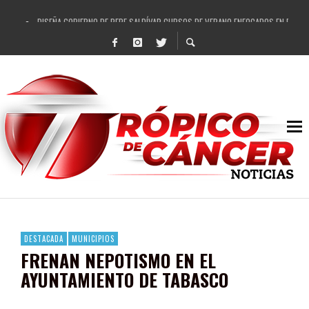
DISEÑA GOBIERNO DE PEPE SALDÍVAR CURSOS DE VERANO ENFOCADOS EN FORTAL
REFRENDAN LOS 28 DELEGADOS Y 14 COMISARIADOS DE GUADALUPE APOYO A GO
FORTALECE GOBIERNO DE PEPE SALDÍVAR LA EDUCACIÓN EN LA ZACATECANA CO
GOBIERNO DE PEPE SALDÍVAR Y GRUPO FEMSA GENERAN MÁS DE 3 MIL EMPLEOS
CUARTA FERIA EXPO AGROPECUARIA TRAJO BENEFICIO DIRECTO A GUADALUPE: PE
RECONOCE PEPE SALDÍVAR A ARTISTA ZACATECANA VICTORIA HERNÁNDEZ
EGRESA GOBIERNO DE PEPE SALDÍVAR A 500 NUEVAS EMPRESARIAS
SON MUJERES GUADALUPENSES PRINCIPALES BENEFICIADAS DEL PROGRAMA VIVI
DESTACADA
MUNICIPIOS
FRENAN NEPOTISMO EN EL
AYUNTAMIENTO DE TABASCO