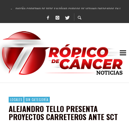
DISEÑA GOBIERNO DE PEPE SALDÍVAR CURSOS DE VERANO ENFOCADOS EN FORTAL
REFRENDAN LOS 28 DELEGADOS Y 14 COMISARIADOS DE GUADALUPE APOYO A GO
FORTALECE GOBIERNO DE PEPE SALDÍVAR LA EDUCACIÓN EN LA ZACATECANA CO
GOBIERNO DE PEPE SALDÍVAR Y GRUPO FEMSA GENERAN MÁS DE 3 MIL EMPLEOS
CUARTA FERIA EXPO AGROPECUARIA TRAJO BENEFICIO DIRECTO A GUADALUPE: PE
RECONOCE PEPE SALDÍVAR A ARTISTA ZACATECANA VICTORIA HERNÁNDEZ
EGRESA GOBIERNO DE PEPE SALDÍVAR A 500 NUEVAS EMPRESARIAS
SON MUJERES GUADALUPENSES PRINCIPALES BENEFICIADAS DEL PROGRAMA VIVI
LOCALES
SIN CATEGORÍA
ALEJANDRO TELLO PRESENTA
PROYECTOS CARRETEROS ANTE SCT