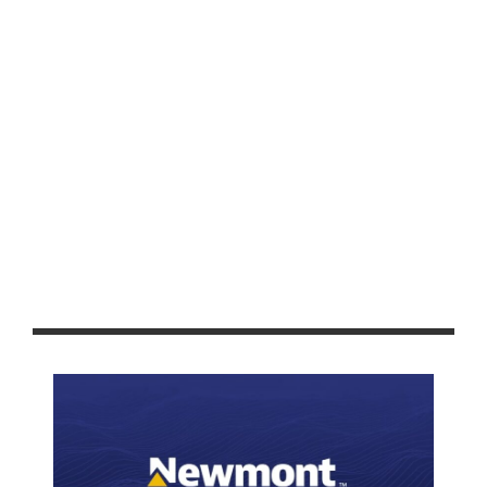
“LA COMUNIDAD MIGRANTE MUEVE LA ECONOMÍA DE LOS
MUNICIPIOS, ZACATECAS Y EL PAÍS”: TELLO