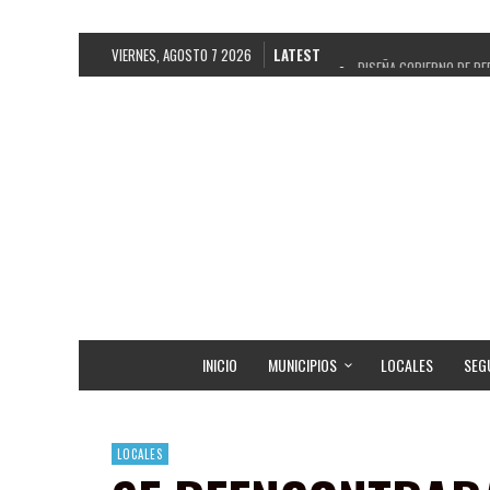
VIERNES, AGOSTO 7 2026
LATEST
DISEÑA GOBIERNO DE PE
REFRENDAN LOS 28 DELE
FORTALECE GOBIERNO DE
GOBIERNO DE PEPE SALD
CUARTA FERIA EXPO AGR
RECONOCE PEPE SALDÍV
EGRESA GOBIERNO DE PE
SON MUJERES GUADALUPE
INICIO
MUNICIPIOS
LOCALES
SEG
LOCALES