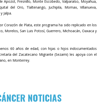
 de Apozol, Fresnillo, Monte Escobedo, Valparaíso, Moyahua,
ital del Oro, Tlaltenango, Juchipila, Momax, Villanueva,
y Jalpa.
por Corazón de Plata, este programa ha sido replicado en los
o, Morelos, San Luis Potosí, Guerrero, Michoacán, Oaxaca y
l menos 60 años de edad, con hijas o hijos indocumentados
retaría del Zacatecano Migrante (Sezami) les apoya con el
ano, en Monterrey.
CÁNCER NOTICIAS