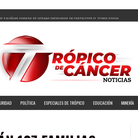
PE SALDÍVAR CURSOS DE VERANO ENFOCADOS EN FORTALECER EL TEJIDO SOCIAL
GADOS Y 14 COMISARIADOS DE GUADALUPE APOYO A GOBIERNO DE PEPE SALDÍVAR
 PEPE SALDÍVAR LA EDUCACIÓN EN LA ZACATECANA CON COMODATO DE CENTRO DE BIENEST
ÍVAR Y GRUPO FEMSA GENERAN MÁS DE 3 MIL EMPLEOS EN GUADALUPE
OPECUARIA TRAJO BENEFICIO DIRECTO A GUADALUPE: PEPE SALDÍVAR
AR A ARTISTA ZACATECANA VICTORIA HERNÁNDEZ
PE SALDÍVAR A 500 NUEVAS EMPRESARIAS
NSES PRINCIPALES BENEFICIADAS DEL PROGRAMA VIVIENDAS PARA EL BIENESTAR
URIDAD
POLÍTICA
ESPECIALES DE TRÓPICO
EDUCACIÓN
MINERÍA