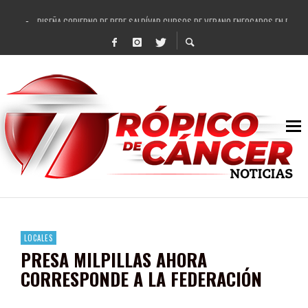
DISEÑA GOBIERNO DE PEPE SALDÍVAR CURSOS DE VERANO ENFOCADOS EN FORTAL
REFRENDAN LOS 28 DELEGADOS Y 14 COMISARIADOS DE GUADALUPE APOYO A GO
FORTALECE GOBIERNO DE PEPE SALDÍVAR LA EDUCACIÓN EN LA ZACATECANA CO
GOBIERNO DE PEPE SALDÍVAR Y GRUPO FEMSA GENERAN MÁS DE 3 MIL EMPLEOS
CUARTA FERIA EXPO AGROPECUARIA TRAJO BENEFICIO DIRECTO A GUADALUPE: PE
RECONOCE PEPE SALDÍVAR A ARTISTA ZACATECANA VICTORIA HERNÁNDEZ
EGRESA GOBIERNO DE PEPE SALDÍVAR A 500 NUEVAS EMPRESARIAS
SON MUJERES GUADALUPENSES PRINCIPALES BENEFICIADAS DEL PROGRAMA VIVI
LOCALES
PRESA MILPILLAS AHORA
CORRESPONDE A LA FEDERACIÓN