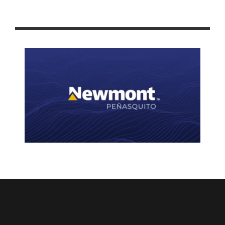
“LA COMUNIDAD MIGRANTE MUEVE LA ECONOMÍA DE LOS
MUNICIPIOS, ZACATECAS Y EL PAÍS”: TELLO