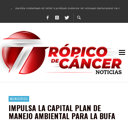
DISEÑA GOBIERNO DE PEPE SALDÍVAR CURSOS DE VERANO ENFOCADOS EN FORTAL
REFRENDAN LOS 28 DELEGADOS Y 14 COMISARIADOS DE GUADALUPE APOYO A GO
FORTALECE GOBIERNO DE PEPE SALDÍVAR LA EDUCACIÓN EN LA ZACATECANA CO
GOBIERNO DE PEPE SALDÍVAR Y GRUPO FEMSA GENERAN MÁS DE 3 MIL EMPLEOS
CUARTA FERIA EXPO AGROPECUARIA TRAJO BENEFICIO DIRECTO A GUADALUPE: PE
RECONOCE PEPE SALDÍVAR A ARTISTA ZACATECANA VICTORIA HERNÁNDEZ
EGRESA GOBIERNO DE PEPE SALDÍVAR A 500 NUEVAS EMPRESARIAS
SON MUJERES GUADALUPENSES PRINCIPALES BENEFICIADAS DEL PROGRAMA VIVI
MUNICIPIOS
IMPULSA LA CAPITAL PLAN DE
MANEJO AMBIENTAL PARA LA BUFA