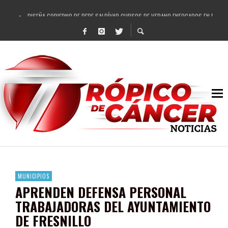
DISEÑA GOBIERNO DE PEPE SALDÍVAR CURSOS DE VERANO ENFOCADOS EN FORTAL
REFRENDAN LOS 28 DELEGADOS Y 14 COMISARIADOS DE GUADALUPE APOYO A GO
FORTALECE GOBIERNO DE PEPE SALDÍVAR LA EDUCACIÓN EN LA ZACATECANA CO
GOBIERNO DE PEPE SALDÍVAR Y GRUPO FEMSA GENERAN MÁS DE 3 MIL EMPLEOS
CUARTA FERIA EXPO AGROPECUARIA TRAJO BENEFICIO DIRECTO A GUADALUPE: PE
RECONOCE PEPE SALDÍVAR A ARTISTA ZACATECANA VICTORIA HERNÁNDEZ
EGRESA GOBIERNO DE PEPE SALDÍVAR A 500 NUEVAS EMPRESARIAS
SON MUJERES GUADALUPENSES PRINCIPALES BENEFICIADAS DEL PROGRAMA VIVI
MUNICIPIOS
APRENDEN DEFENSA PERSONAL
TRABAJADORAS DEL AYUNTAMIENTO
DE FRESNILLO