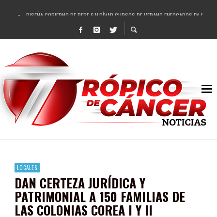
DISEÑA GOBIERNO DE PEPE SALDÍVAR CURSOS DE VERANO ENFOCADOS EN FORTAL
REFRENDAN LOS 28 DELEGADOS Y 14 COMISARIADOS DE GUADALUPE APOYO A GO
FORTALECE GOBIERNO DE PEPE SALDÍVAR LA EDUCACIÓN EN LA ZACATECANA CO
GOBIERNO DE PEPE SALDÍVAR Y GRUPO FEMSA GENERAN MÁS DE 3 MIL EMPLEOS
CUARTA FERIA EXPO AGROPECUARIA TRAJO BENEFICIO DIRECTO A GUADALUPE: PE
RECONOCE PEPE SALDÍVAR A ARTISTA ZACATECANA VICTORIA HERNÁNDEZ
EGRESA GOBIERNO DE PEPE SALDÍVAR A 500 NUEVAS EMPRESARIAS
SON MUJERES GUADALUPENSES PRINCIPALES BENEFICIADAS DEL PROGRAMA VIVI
LOCALES
DAN CERTEZA JURÍDICA Y
PATRIMONIAL A 150 FAMILIAS DE
LAS COLONIAS COREA I Y II