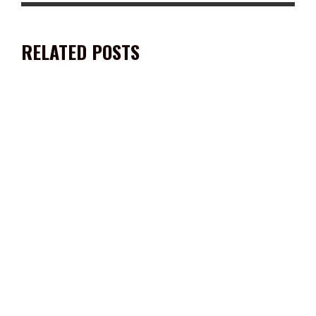
RELATED POSTS
INICIA CON ÉXITO LA 1ª EXPO FERIA ABEJAS 2023 EN
ZACATECAS