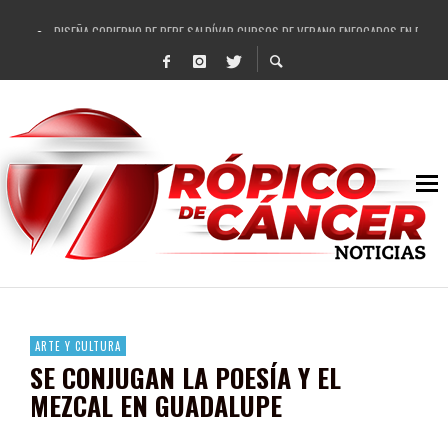
DISEÑA GOBIERNO DE PEPE SALDÍVAR CURSOS DE VERANO ENFOCADOS EN FORTAL
REFRENDAN LOS 28 DELEGADOS Y 14 COMISARIADOS DE GUADALUPE APOYO A GO
FORTALECE GOBIERNO DE PEPE SALDÍVAR LA EDUCACIÓN EN LA ZACATECANA CO
GOBIERNO DE PEPE SALDÍVAR Y GRUPO FEMSA GENERAN MÁS DE 3 MIL EMPLEOS
CUARTA FERIA EXPO AGROPECUARIA TRAJO BENEFICIO DIRECTO A GUADALUPE: PE
RECONOCE PEPE SALDÍVAR A ARTISTA ZACATECANA VICTORIA HERNÁNDEZ
EGRESA GOBIERNO DE PEPE SALDÍVAR A 500 NUEVAS EMPRESARIAS
SON MUJERES GUADALUPENSES PRINCIPALES BENEFICIADAS DEL PROGRAMA VIVI
ARTE Y CULTURA
SE CONJUGAN LA POESÍA Y EL
MEZCAL EN GUADALUPE