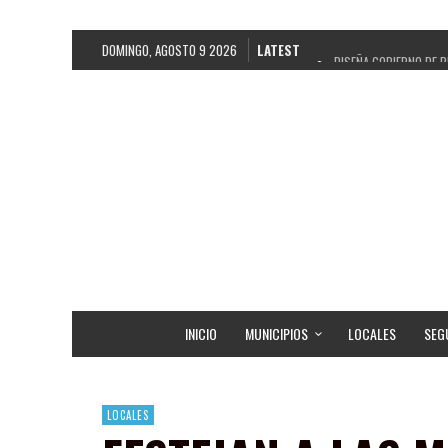
DOMINGO, AGOSTO 9 2026
LATEST
DISEÑA GOBIERNO DE P
REFRENDAN LOS 28 DE
FORTALECE GOBIERNO 
GOBIERNO DE PEPE SA
CUARTA FERIA EXPO AG
RECONOCE PEPE SALDÍ
EGRESA GOBIERNO DE 
SON MUJERES GUADALU
INICIO
MUNICIPIOS
LOCALES
SEG
LOCALES