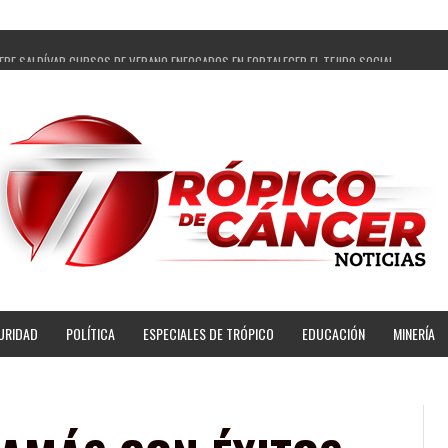
EPE SALDÍVAR CURSOS DE VERANO ENFOCADOS EN FORTALECER EL TEJIDO SOCIAL
LEGADOS Y 14 COMISARIADOS DE GUADALUPE APOYO A GOBIERNO DE PEPE SALDÍVAR
DE PEPE SALDÍVAR LA EDUCACIÓN EN LA ZACATECANA CON COMODATO DE CENTRO DE BIENES
LDÍVAR Y GRUPO FEMSA GENERAN MÁS DE 3 MIL EMPLEOS EN GUADALUPE
ROPECUARIA TRAJO BENEFICIO DIRECTO A GUADALUPE: PEPE SALDÍVAR
VAR A ARTISTA ZACATECANA VICTORIA HERNÁNDEZ
PEPE SALDÍVAR A 500 NUEVAS EMPRESARIAS
PENSES PRINCIPALES BENEFICIADAS DEL PROGRAMA VIVIENDAS PARA EL BIENESTAR
URIDAD
POLÍTICA
ESPECIALES DE TRÓPICO
EDUCACIÓN
MINERÍA