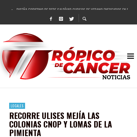
DISEÑA GOBIERNO DE PEPE SALDÍVAR CURSOS DE VERANO ENFOCADOS EN FORTAL
REFRENDAN LOS 28 DELEGADOS Y 14 COMISARIADOS DE GUADALUPE APOYO A GO
FORTALECE GOBIERNO DE PEPE SALDÍVAR LA EDUCACIÓN EN LA ZACATECANA CO
GOBIERNO DE PEPE SALDÍVAR Y GRUPO FEMSA GENERAN MÁS DE 3 MIL EMPLEOS
CUARTA FERIA EXPO AGROPECUARIA TRAJO BENEFICIO DIRECTO A GUADALUPE: PE
RECONOCE PEPE SALDÍVAR A ARTISTA ZACATECANA VICTORIA HERNÁNDEZ
EGRESA GOBIERNO DE PEPE SALDÍVAR A 500 NUEVAS EMPRESARIAS
SON MUJERES GUADALUPENSES PRINCIPALES BENEFICIADAS DEL PROGRAMA VIVI
LOCALES
RECORRE ULISES MEJÍA LAS
COLONIAS CNOP Y LOMAS DE LA
PIMIENTA