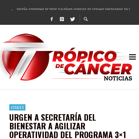
DISEÑA GOBIERNO DE PEPE SALDÍVAR CURSOS DE VERANO ENFOCADOS EN FORTAL
REFRENDAN LOS 28 DELEGADOS Y 14 COMISARIADOS DE GUADALUPE APOYO A GO
FORTALECE GOBIERNO DE PEPE SALDÍVAR LA EDUCACIÓN EN LA ZACATECANA CO
GOBIERNO DE PEPE SALDÍVAR Y GRUPO FEMSA GENERAN MÁS DE 3 MIL EMPLEOS
CUARTA FERIA EXPO AGROPECUARIA TRAJO BENEFICIO DIRECTO A GUADALUPE: PE
RECONOCE PEPE SALDÍVAR A ARTISTA ZACATECANA VICTORIA HERNÁNDEZ
EGRESA GOBIERNO DE PEPE SALDÍVAR A 500 NUEVAS EMPRESARIAS
SON MUJERES GUADALUPENSES PRINCIPALES BENEFICIADAS DEL PROGRAMA VIVI
LOCALES
URGEN A SECRETARÍA DEL
BIENESTAR A AGILIZAR
OPERATIVIDAD DEL PROGRAMA 3×1