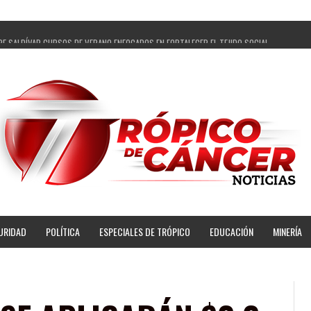
PE SALDÍVAR CURSOS DE VERANO ENFOCADOS EN FORTALECER EL TEJIDO SOCIAL
GADOS Y 14 COMISARIADOS DE GUADALUPE APOYO A GOBIERNO DE PEPE SALDÍVAR
 PEPE SALDÍVAR LA EDUCACIÓN EN LA ZACATECANA CON COMODATO DE CENTRO DE BIENEST
ÍVAR Y GRUPO FEMSA GENERAN MÁS DE 3 MIL EMPLEOS EN GUADALUPE
OPECUARIA TRAJO BENEFICIO DIRECTO A GUADALUPE: PEPE SALDÍVAR
AR A ARTISTA ZACATECANA VICTORIA HERNÁNDEZ
PE SALDÍVAR A 500 NUEVAS EMPRESARIAS
NSES PRINCIPALES BENEFICIADAS DEL PROGRAMA VIVIENDAS PARA EL BIENESTAR
URIDAD
POLÍTICA
ESPECIALES DE TRÓPICO
EDUCACIÓN
MINERÍA