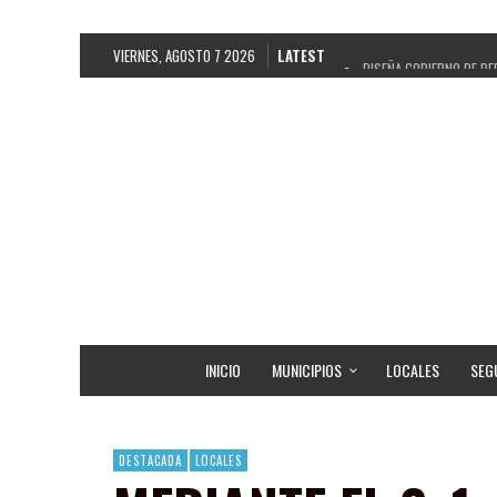
VIERNES, AGOSTO 7 2026
LATEST
DISEÑA GOBIERNO DE PE
REFRENDAN LOS 28 DELE
FORTALECE GOBIERNO DE
GOBIERNO DE PEPE SALD
CUARTA FERIA EXPO AGR
RECONOCE PEPE SALDÍV
EGRESA GOBIERNO DE PE
SON MUJERES GUADALUPE
INICIO
MUNICIPIOS
LOCALES
SEG
DESTACADA
LOCALES