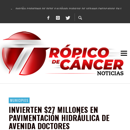
DISEÑA GOBIERNO DE PEPE SALDÍVAR CURSOS DE VERANO ENFOCADOS EN FORTAL
REFRENDAN LOS 28 DELEGADOS Y 14 COMISARIADOS DE GUADALUPE APOYO A GO
FORTALECE GOBIERNO DE PEPE SALDÍVAR LA EDUCACIÓN EN LA ZACATECANA CO
GOBIERNO DE PEPE SALDÍVAR Y GRUPO FEMSA GENERAN MÁS DE 3 MIL EMPLEOS
CUARTA FERIA EXPO AGROPECUARIA TRAJO BENEFICIO DIRECTO A GUADALUPE: PE
RECONOCE PEPE SALDÍVAR A ARTISTA ZACATECANA VICTORIA HERNÁNDEZ
EGRESA GOBIERNO DE PEPE SALDÍVAR A 500 NUEVAS EMPRESARIAS
SON MUJERES GUADALUPENSES PRINCIPALES BENEFICIADAS DEL PROGRAMA VIVI
MUNICIPIOS
INVIERTEN $27 MILLONES EN
PAVIMENTACIÓN HIDRÁULICA DE
AVENIDA DOCTORES