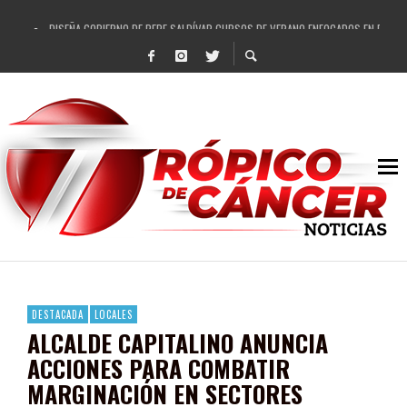
DISEÑA GOBIERNO DE PEPE SALDÍVAR CURSOS DE VERANO ENFOCADOS EN FORTAL
REFRENDAN LOS 28 DELEGADOS Y 14 COMISARIADOS DE GUADALUPE APOYO A GO
FORTALECE GOBIERNO DE PEPE SALDÍVAR LA EDUCACIÓN EN LA ZACATECANA CO
GOBIERNO DE PEPE SALDÍVAR Y GRUPO FEMSA GENERAN MÁS DE 3 MIL EMPLEOS
CUARTA FERIA EXPO AGROPECUARIA TRAJO BENEFICIO DIRECTO A GUADALUPE: PE
RECONOCE PEPE SALDÍVAR A ARTISTA ZACATECANA VICTORIA HERNÁNDEZ
EGRESA GOBIERNO DE PEPE SALDÍVAR A 500 NUEVAS EMPRESARIAS
SON MUJERES GUADALUPENSES PRINCIPALES BENEFICIADAS DEL PROGRAMA VIVI
DESTACADA
LOCALES
ALCALDE CAPITALINO ANUNCIA
ACCIONES PARA COMBATIR
MARGINACIÓN EN SECTORES