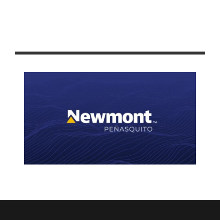
INVITAN A NIÑOS Y NIÑAS A DECORAR ÁRBOL NAVIDEÑO DEL
ZIGZAG