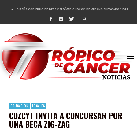
DISEÑA GOBIERNO DE PEPE SALDÍVAR CURSOS DE VERANO ENFOCADOS EN FORTAL
REFRENDAN LOS 28 DELEGADOS Y 14 COMISARIADOS DE GUADALUPE APOYO A GO
FORTALECE GOBIERNO DE PEPE SALDÍVAR LA EDUCACIÓN EN LA ZACATECANA CO
GOBIERNO DE PEPE SALDÍVAR Y GRUPO FEMSA GENERAN MÁS DE 3 MIL EMPLEOS
CUARTA FERIA EXPO AGROPECUARIA TRAJO BENEFICIO DIRECTO A GUADALUPE: PE
RECONOCE PEPE SALDÍVAR A ARTISTA ZACATECANA VICTORIA HERNÁNDEZ
EGRESA GOBIERNO DE PEPE SALDÍVAR A 500 NUEVAS EMPRESARIAS
SON MUJERES GUADALUPENSES PRINCIPALES BENEFICIADAS DEL PROGRAMA VIVI
EDUCACIÓN
LOCALES
COZCYT INVITA A CONCURSAR POR
UNA BECA ZIG-ZAG