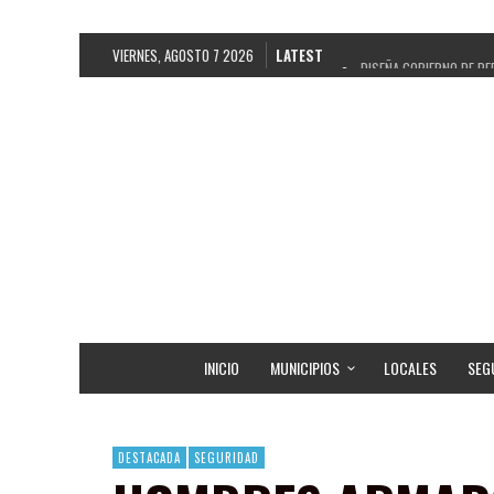
VIERNES, AGOSTO 7 2026
LATEST
DISEÑA GOBIERNO DE PE
REFRENDAN LOS 28 DELE
FORTALECE GOBIERNO DE
GOBIERNO DE PEPE SALD
CUARTA FERIA EXPO AGR
RECONOCE PEPE SALDÍV
EGRESA GOBIERNO DE PE
SON MUJERES GUADALUPE
INICIO
MUNICIPIOS
LOCALES
SEG
DESTACADA
SEGURIDAD