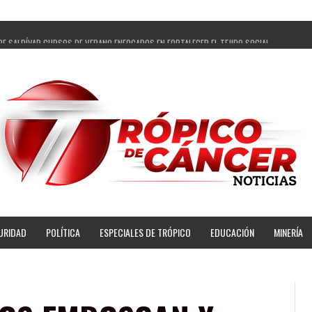
PE SALDÍVAR CURSOS DE VERANO ENFOCADOS EN FORTALECER EL TEJIDO SOCIAL
GADOS Y 14 COMISARIADOS DE GUADALUPE APOYO A GOBIERNO DE PEPE SALDÍVAR
 PEPE SALDÍVAR LA EDUCACIÓN EN LA ZACATECANA CON COMODATO DE CENTRO DE BIENEST
ÍVAR Y GRUPO FEMSA GENERAN MÁS DE 3 MIL EMPLEOS EN GUADALUPE
OPECUARIA TRAJO BENEFICIO DIRECTO A GUADALUPE: PEPE SALDÍVAR
AR A ARTISTA ZACATECANA VICTORIA HERNÁNDEZ
PE SALDÍVAR A 500 NUEVAS EMPRESARIAS
NSES PRINCIPALES BENEFICIADAS DEL PROGRAMA VIVIENDAS PARA EL BIENESTAR
URIDAD
POLÍTICA
ESPECIALES DE TRÓPICO
EDUCACIÓN
MINERÍA