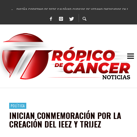
DISEÑA GOBIERNO DE PEPE SALDÍVAR CURSOS DE VERANO ENFOCADOS EN FORTAL
REFRENDAN LOS 28 DELEGADOS Y 14 COMISARIADOS DE GUADALUPE APOYO A GO
FORTALECE GOBIERNO DE PEPE SALDÍVAR LA EDUCACIÓN EN LA ZACATECANA CO
GOBIERNO DE PEPE SALDÍVAR Y GRUPO FEMSA GENERAN MÁS DE 3 MIL EMPLEOS
CUARTA FERIA EXPO AGROPECUARIA TRAJO BENEFICIO DIRECTO A GUADALUPE: PE
RECONOCE PEPE SALDÍVAR A ARTISTA ZACATECANA VICTORIA HERNÁNDEZ
EGRESA GOBIERNO DE PEPE SALDÍVAR A 500 NUEVAS EMPRESARIAS
SON MUJERES GUADALUPENSES PRINCIPALES BENEFICIADAS DEL PROGRAMA VIVI
POLÍTICA
INICIAN CONMEMORACIÓN POR LA
CREACIÓN DEL IEEZ Y TRIJEZ