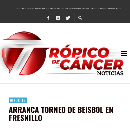
DISEÑA GOBIERNO DE PEPE SALDÍVAR CURSOS DE VERANO ENFOCADOS EN FORTAL
REFRENDAN LOS 28 DELEGADOS Y 14 COMISARIADOS DE GUADALUPE APOYO A GO
FORTALECE GOBIERNO DE PEPE SALDÍVAR LA EDUCACIÓN EN LA ZACATECANA CO
GOBIERNO DE PEPE SALDÍVAR Y GRUPO FEMSA GENERAN MÁS DE 3 MIL EMPLEOS
CUARTA FERIA EXPO AGROPECUARIA TRAJO BENEFICIO DIRECTO A GUADALUPE: PE
RECONOCE PEPE SALDÍVAR A ARTISTA ZACATECANA VICTORIA HERNÁNDEZ
EGRESA GOBIERNO DE PEPE SALDÍVAR A 500 NUEVAS EMPRESARIAS
SON MUJERES GUADALUPENSES PRINCIPALES BENEFICIADAS DEL PROGRAMA VIVI
DEPORTES
ARRANCA TORNEO DE BEISBOL EN
FRESNILLO