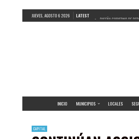
JUEVES, AGOSTO 6 2026
LATEST
DISEÑA GOBIERNO DE PEP
REFRENDAN LOS 28 DELE
FORTALECE GOBIERNO DE 
GOBIERNO DE PEPE SALD
CUARTA FERIA EXPO AGRO
RECONOCE PEPE SALDÍVA
EGRESA GOBIERNO DE PE
SON MUJERES GUADALUPE
INICIO
MUNICIPIOS
LOCALES
SEG
CAPITAL