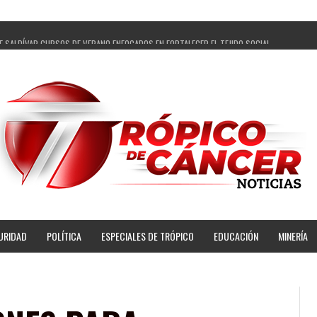
E SALDÍVAR CURSOS DE VERANO ENFOCADOS EN FORTALECER EL TEJIDO SOCIAL
GADOS Y 14 COMISARIADOS DE GUADALUPE APOYO A GOBIERNO DE PEPE SALDÍVAR
PEPE SALDÍVAR LA EDUCACIÓN EN LA ZACATECANA CON COMODATO DE CENTRO DE BIENESTA
ÍVAR Y GRUPO FEMSA GENERAN MÁS DE 3 MIL EMPLEOS EN GUADALUPE
PECUARIA TRAJO BENEFICIO DIRECTO A GUADALUPE: PEPE SALDÍVAR
R A ARTISTA ZACATECANA VICTORIA HERNÁNDEZ
PE SALDÍVAR A 500 NUEVAS EMPRESARIAS
NSES PRINCIPALES BENEFICIADAS DEL PROGRAMA VIVIENDAS PARA EL BIENESTAR
URIDAD
POLÍTICA
ESPECIALES DE TRÓPICO
EDUCACIÓN
MINERÍA