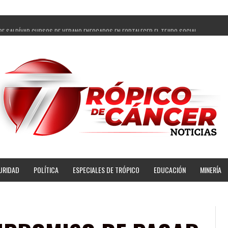
PE SALDÍVAR CURSOS DE VERANO ENFOCADOS EN FORTALECER EL TEJIDO SOCIAL
GADOS Y 14 COMISARIADOS DE GUADALUPE APOYO A GOBIERNO DE PEPE SALDÍVAR
 PEPE SALDÍVAR LA EDUCACIÓN EN LA ZACATECANA CON COMODATO DE CENTRO DE BIENEST
ÍVAR Y GRUPO FEMSA GENERAN MÁS DE 3 MIL EMPLEOS EN GUADALUPE
OPECUARIA TRAJO BENEFICIO DIRECTO A GUADALUPE: PEPE SALDÍVAR
AR A ARTISTA ZACATECANA VICTORIA HERNÁNDEZ
PE SALDÍVAR A 500 NUEVAS EMPRESARIAS
NSES PRINCIPALES BENEFICIADAS DEL PROGRAMA VIVIENDAS PARA EL BIENESTAR
URIDAD
POLÍTICA
ESPECIALES DE TRÓPICO
EDUCACIÓN
MINERÍA