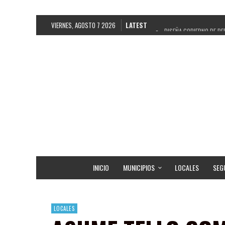
VIERNES, AGOSTO 7 2026
LATEST
DISEÑA GOBIERNO DE PE
REFRENDAN LOS 28 DELE
FORTALECE GOBIERNO DE
GOBIERNO DE PEPE SALD
CUARTA FERIA EXPO AGR
RECONOCE PEPE SALDÍV
EGRESA GOBIERNO DE PE
SON MUJERES GUADALUPE
INICIO
MUNICIPIOS
LOCALES
SEG
LOCALES