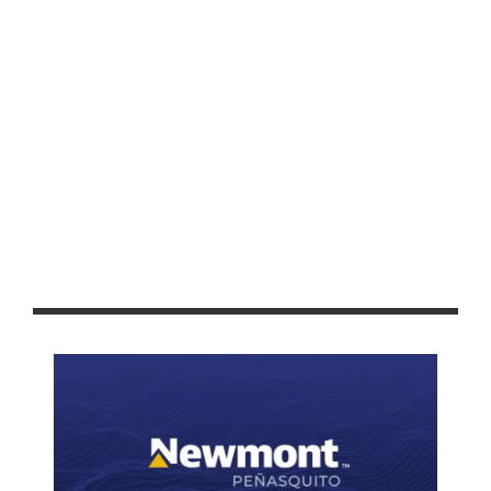
INICIAN “ASAMBLEAS A MITAD DEL CAMINO” EN COLIMA