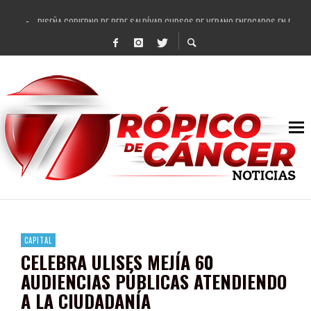
DISEÑA GOBIERNO DE PEPE SALDÍVAR CURSOS DE VERANO ENFOCADOS EN FORTAL
REFRENDAN LOS 28 DELEGADOS Y 14 COMISARIADOS DE GUADALUPE APOYO A GO
FORTALECE GOBIERNO DE PEPE SALDÍVAR LA EDUCACIÓN EN LA ZACATECANA CO
GOBIERNO DE PEPE SALDÍVAR Y GRUPO FEMSA GENERAN MÁS DE 3 MIL EMPLEOS
CUARTA FERIA EXPO AGROPECUARIA TRAJO BENEFICIO DIRECTO A GUADALUPE: PE
RECONOCE PEPE SALDÍVAR A ARTISTA ZACATECANA VICTORIA HERNÁNDEZ
EGRESA GOBIERNO DE PEPE SALDÍVAR A 500 NUEVAS EMPRESARIAS
SON MUJERES GUADALUPENSES PRINCIPALES BENEFICIADAS DEL PROGRAMA VIVI
CAPITAL
CELEBRA ULISES MEJÍA 60
AUDIENCIAS PÚBLICAS ATENDIENDO
A LA CIUDADANÍA