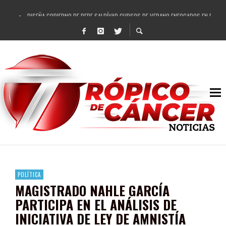
DISEÑA GOBIERNO DE PEPE SALDÍVAR CURSOS DE VERANO ENFOCADOS EN FORTAL
REFRENDAN LOS 28 DELEGADOS Y 14 COMISARIADOS DE GUADALUPE APOYO A GO
FORTALECE GOBIERNO DE PEPE SALDÍVAR LA EDUCACIÓN EN LA ZACATECANA CO
GOBIERNO DE PEPE SALDÍVAR Y GRUPO FEMSA GENERAN MÁS DE 3 MIL EMPLEOS
CUARTA FERIA EXPO AGROPECUARIA TRAJO BENEFICIO DIRECTO A GUADALUPE: PE
RECONOCE PEPE SALDÍVAR A ARTISTA ZACATECANA VICTORIA HERNÁNDEZ
EGRESA GOBIERNO DE PEPE SALDÍVAR A 500 NUEVAS EMPRESARIAS
SON MUJERES GUADALUPENSES PRINCIPALES BENEFICIADAS DEL PROGRAMA VIVI
POLÍTICA
MAGISTRADO NAHLE GARCÍA
PARTICIPA EN EL ANÁLISIS DE
INICIATIVA DE LEY DE AMNISTÍA