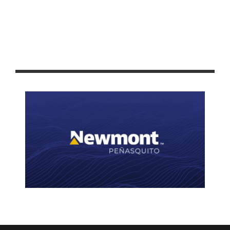
“LA COMUNIDAD MIGRANTE MUEVE LA ECONOMÍA DE LOS
MUNICIPIOS, ZACATECAS Y EL PAÍS”: TELLO