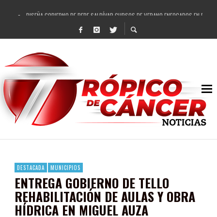
DISEÑA GOBIERNO DE PEPE SALDÍVAR CURSOS DE VERANO ENFOCADOS EN FORTAL
REFRENDAN LOS 28 DELEGADOS Y 14 COMISARIADOS DE GUADALUPE APOYO A GO
FORTALECE GOBIERNO DE PEPE SALDÍVAR LA EDUCACIÓN EN LA ZACATECANA CO
GOBIERNO DE PEPE SALDÍVAR Y GRUPO FEMSA GENERAN MÁS DE 3 MIL EMPLEOS
CUARTA FERIA EXPO AGROPECUARIA TRAJO BENEFICIO DIRECTO A GUADALUPE: PE
RECONOCE PEPE SALDÍVAR A ARTISTA ZACATECANA VICTORIA HERNÁNDEZ
EGRESA GOBIERNO DE PEPE SALDÍVAR A 500 NUEVAS EMPRESARIAS
SON MUJERES GUADALUPENSES PRINCIPALES BENEFICIADAS DEL PROGRAMA VIVI
DESTACADA
MUNICIPIOS
ENTREGA GOBIERNO DE TELLO
REHABILITACIÓN DE AULAS Y OBRA
HÍDRICA EN MIGUEL AUZA