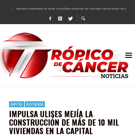
DISEÑA GOBIERNO DE PEPE SALDÍVAR CURSOS DE VERANO ENFOCADOS EN FORTAL
REFRENDAN LOS 28 DELEGADOS Y 14 COMISARIADOS DE GUADALUPE APOYO A GO
FORTALECE GOBIERNO DE PEPE SALDÍVAR LA EDUCACIÓN EN LA ZACATECANA CO
GOBIERNO DE PEPE SALDÍVAR Y GRUPO FEMSA GENERAN MÁS DE 3 MIL EMPLEOS
CUARTA FERIA EXPO AGROPECUARIA TRAJO BENEFICIO DIRECTO A GUADALUPE: PE
RECONOCE PEPE SALDÍVAR A ARTISTA ZACATECANA VICTORIA HERNÁNDEZ
EGRESA GOBIERNO DE PEPE SALDÍVAR A 500 NUEVAS EMPRESARIAS
SON MUJERES GUADALUPENSES PRINCIPALES BENEFICIADAS DEL PROGRAMA VIVI
CAPITAL
DESTACADA
IMPULSA ULISES MEJÍA LA
CONSTRUCCIÓN DE MÁS DE 10 MIL
VIVIENDAS EN LA CAPITAL