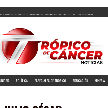
PE SALDÍVAR CURSOS DE VERANO ENFOCADOS EN FORTALECER EL TEJIDO SOCIAL
GADOS Y 14 COMISARIADOS DE GUADALUPE APOYO A GOBIERNO DE PEPE SALDÍVAR
 PEPE SALDÍVAR LA EDUCACIÓN EN LA ZACATECANA CON COMODATO DE CENTRO DE BIENEST
ÍVAR Y GRUPO FEMSA GENERAN MÁS DE 3 MIL EMPLEOS EN GUADALUPE
OPECUARIA TRAJO BENEFICIO DIRECTO A GUADALUPE: PEPE SALDÍVAR
AR A ARTISTA ZACATECANA VICTORIA HERNÁNDEZ
PE SALDÍVAR A 500 NUEVAS EMPRESARIAS
NSES PRINCIPALES BENEFICIADAS DEL PROGRAMA VIVIENDAS PARA EL BIENESTAR
URIDAD
POLÍTICA
ESPECIALES DE TRÓPICO
EDUCACIÓN
MINERÍA