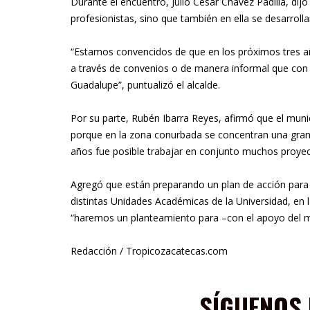
Durante el encuentro, Julio César Chávez Padilla, di
profesionistas, sino que también en ella se desarrol
“Estamos convencidos de que en los próximos tres a
a través de convenios o de manera informal que con
Guadalupe”, puntualizó el alcalde.
Por su parte, Rubén Ibarra Reyes, afirmó que el muni
porque en la zona conurbada se concentran una gran 
años fue posible trabajar en conjunto muchos proyec
Agregó que están preparando un plan de acción para i
distintas Unidades Académicas de la Universidad, en l
“haremos un planteamiento para –con el apoyo del mun
Redacción / Tropicozacatecas.com
SÍGUENOS 