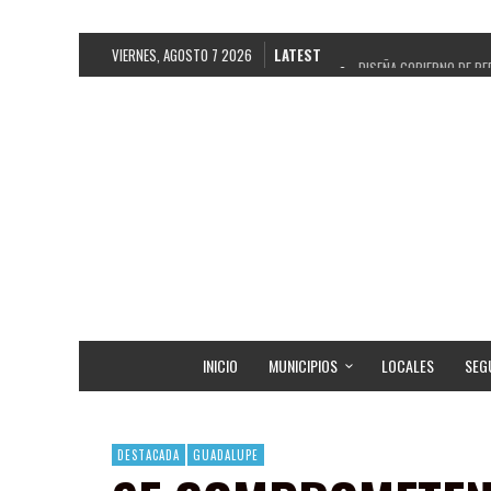
VIERNES, AGOSTO 7 2026
LATEST
DISEÑA GOBIERNO DE PE
REFRENDAN LOS 28 DELE
FORTALECE GOBIERNO DE
GOBIERNO DE PEPE SALD
CUARTA FERIA EXPO AGR
RECONOCE PEPE SALDÍV
EGRESA GOBIERNO DE PE
SON MUJERES GUADALUPE
INICIO
MUNICIPIOS
LOCALES
SEG
DESTACADA
GUADALUPE