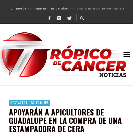
DISEÑA GOBIERNO DE PEPE SALDÍVAR CURSOS DE VERANO ENFOCADOS EN FORTAL
REFRENDAN LOS 28 DELEGADOS Y 14 COMISARIADOS DE GUADALUPE APOYO A GO
FORTALECE GOBIERNO DE PEPE SALDÍVAR LA EDUCACIÓN EN LA ZACATECANA CO
GOBIERNO DE PEPE SALDÍVAR Y GRUPO FEMSA GENERAN MÁS DE 3 MIL EMPLEOS
CUARTA FERIA EXPO AGROPECUARIA TRAJO BENEFICIO DIRECTO A GUADALUPE: PE
RECONOCE PEPE SALDÍVAR A ARTISTA ZACATECANA VICTORIA HERNÁNDEZ
EGRESA GOBIERNO DE PEPE SALDÍVAR A 500 NUEVAS EMPRESARIAS
SON MUJERES GUADALUPENSES PRINCIPALES BENEFICIADAS DEL PROGRAMA VIVI
DESTACADA
GUADALUPE
APOYARÁN A APICULTORES DE
GUADALUPE EN LA COMPRA DE UNA
ESTAMPADORA DE CERA