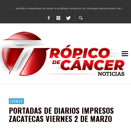
DISEÑA GOBIERNO DE PEPE SALDÍVAR CURSOS DE VERANO ENFOCADOS EN FORTAL
REFRENDAN LOS 28 DELEGADOS Y 14 COMISARIADOS DE GUADALUPE APOYO A GO
FORTALECE GOBIERNO DE PEPE SALDÍVAR LA EDUCACIÓN EN LA ZACATECANA CO
GOBIERNO DE PEPE SALDÍVAR Y GRUPO FEMSA GENERAN MÁS DE 3 MIL EMPLEOS
CUARTA FERIA EXPO AGROPECUARIA TRAJO BENEFICIO DIRECTO A GUADALUPE: PE
RECONOCE PEPE SALDÍVAR A ARTISTA ZACATECANA VICTORIA HERNÁNDEZ
EGRESA GOBIERNO DE PEPE SALDÍVAR A 500 NUEVAS EMPRESARIAS
SON MUJERES GUADALUPENSES PRINCIPALES BENEFICIADAS DEL PROGRAMA VIVI
LOCALES
PORTADAS DE DIARIOS IMPRESOS
ZACATECAS VIERNES 2 DE MARZO