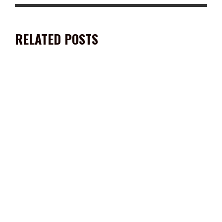
RELATED POSTS
GRUPO MODELO INVIERTE MÁS DE 180 MILLONES DE PESOS
PARA IMPULSAR LA MODERACIÓN EN CONSUMO DE ALCOHOL