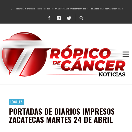
DISEÑA GOBIERNO DE PEPE SALDÍVAR CURSOS DE VERANO ENFOCADOS EN FORTAL
REFRENDAN LOS 28 DELEGADOS Y 14 COMISARIADOS DE GUADALUPE APOYO A GO
FORTALECE GOBIERNO DE PEPE SALDÍVAR LA EDUCACIÓN EN LA ZACATECANA CO
GOBIERNO DE PEPE SALDÍVAR Y GRUPO FEMSA GENERAN MÁS DE 3 MIL EMPLEOS
CUARTA FERIA EXPO AGROPECUARIA TRAJO BENEFICIO DIRECTO A GUADALUPE: PE
RECONOCE PEPE SALDÍVAR A ARTISTA ZACATECANA VICTORIA HERNÁNDEZ
EGRESA GOBIERNO DE PEPE SALDÍVAR A 500 NUEVAS EMPRESARIAS
SON MUJERES GUADALUPENSES PRINCIPALES BENEFICIADAS DEL PROGRAMA VIVI
LOCALES
PORTADAS DE DIARIOS IMPRESOS
ZACATECAS MARTES 24 DE ABRIL