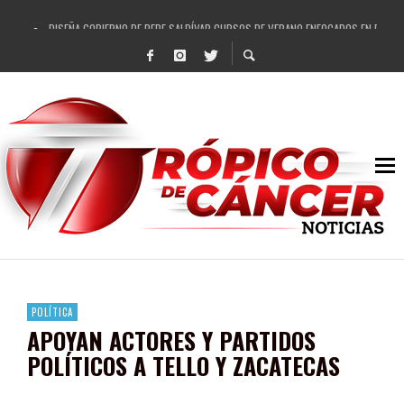
DISEÑA GOBIERNO DE PEPE SALDÍVAR CURSOS DE VERANO ENFOCADOS EN FORTAL
REFRENDAN LOS 28 DELEGADOS Y 14 COMISARIADOS DE GUADALUPE APOYO A GO
FORTALECE GOBIERNO DE PEPE SALDÍVAR LA EDUCACIÓN EN LA ZACATECANA CO
GOBIERNO DE PEPE SALDÍVAR Y GRUPO FEMSA GENERAN MÁS DE 3 MIL EMPLEOS
CUARTA FERIA EXPO AGROPECUARIA TRAJO BENEFICIO DIRECTO A GUADALUPE: PE
RECONOCE PEPE SALDÍVAR A ARTISTA ZACATECANA VICTORIA HERNÁNDEZ
EGRESA GOBIERNO DE PEPE SALDÍVAR A 500 NUEVAS EMPRESARIAS
SON MUJERES GUADALUPENSES PRINCIPALES BENEFICIADAS DEL PROGRAMA VIVI
POLÍTICA
APOYAN ACTORES Y PARTIDOS
POLÍTICOS A TELLO Y ZACATECAS