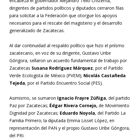
encabeza el gobernador Alejandro Tello Cristerna,
dirigentes de partidos políticos y diputados cerraron filas
para solicitar a la Federación que otorgue los apoyos
necesarios para el rescate del magisterio y el desarrollo
generalizado de Zacatecas.
Al dar continuidad al respaldo político que hizo el priísmo
zacatecano, en voz de su dirigente, Gustavo Uribe
Góngora, sellaron un acuerdo fundamental de trabajo por
Zacatecas
Susana Rodríguez Márquez
, por el Partido
Verde Ecologista de México (PVEM);
Nicolás Castañeda
Tejeda
, por el Partido Encuentro Social (PES).
Asimismo, se sumaron
Ignacio Frayre Zúñiga
, del partido
Paz por Zacatecas;
Édgar Rivera Cornejo,
de Movimiento
Dignidad por Zacatecas;
Eduardo Noyola
, del Partido La
Familia Primero; la diputada Emma Lisset López, en
representación del PAN y el propio Gustavo Uribe Góngora,
del PRI.