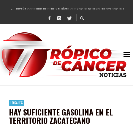
DISEÑA GOBIERNO DE PEPE SALDÍVAR CURSOS DE VERANO ENFOCADOS EN FORTAL
REFRENDAN LOS 28 DELEGADOS Y 14 COMISARIADOS DE GUADALUPE APOYO A GO
FORTALECE GOBIERNO DE PEPE SALDÍVAR LA EDUCACIÓN EN LA ZACATECANA CO
GOBIERNO DE PEPE SALDÍVAR Y GRUPO FEMSA GENERAN MÁS DE 3 MIL EMPLEOS
CUARTA FERIA EXPO AGROPECUARIA TRAJO BENEFICIO DIRECTO A GUADALUPE: PE
RECONOCE PEPE SALDÍVAR A ARTISTA ZACATECANA VICTORIA HERNÁNDEZ
EGRESA GOBIERNO DE PEPE SALDÍVAR A 500 NUEVAS EMPRESARIAS
SON MUJERES GUADALUPENSES PRINCIPALES BENEFICIADAS DEL PROGRAMA VIVI
LOCALES
HAY SUFICIENTE GASOLINA EN EL
TERRITORIO ZACATECANO