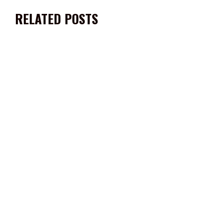
RELATED POSTS
RECIBE GOBERNADOR DAVID MONREAL ÁVILA EL MANDO DE LA
FUERZA PÚBLICA ESTATAL