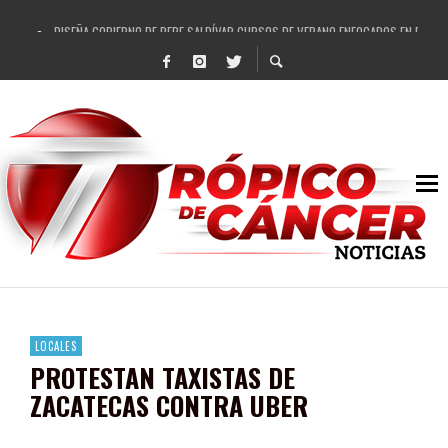
DISEÑA GOBIERNO DE PEPE SALDÍVAR CURSOS DE VERANO ENFOCADOS EN FORTAL
REFRENDAN LOS 28 DELEGADOS Y 14 COMISARIADOS DE GUADALUPE APOYO A GO
FORTALECE GOBIERNO DE PEPE SALDÍVAR LA EDUCACIÓN EN LA ZACATECANA CO
GOBIERNO DE PEPE SALDÍVAR Y GRUPO FEMSA GENERAN MÁS DE 3 MIL EMPLEOS
CUARTA FERIA EXPO AGROPECUARIA TRAJO BENEFICIO DIRECTO A GUADALUPE: PE
RECONOCE PEPE SALDÍVAR A ARTISTA ZACATECANA VICTORIA HERNÁNDEZ
EGRESA GOBIERNO DE PEPE SALDÍVAR A 500 NUEVAS EMPRESARIAS
SON MUJERES GUADALUPENSES PRINCIPALES BENEFICIADAS DEL PROGRAMA VIVI
LOCALES
PROTESTAN TAXISTAS DE
ZACATECAS CONTRA UBER