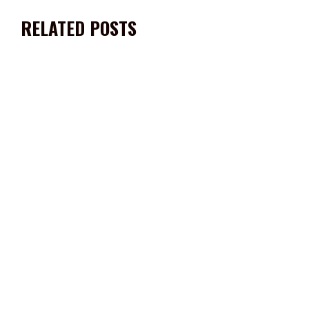
RELATED POSTS
EQUIPAN A POLICÍAS ESTATAL PREVENTIVA, DE SEGURIDAD VIAL
Y PENITENCIARIA