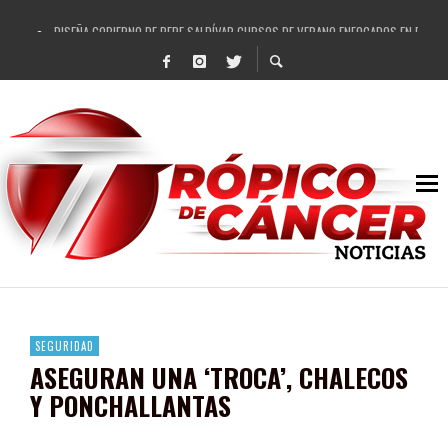
DISEÑA GOBIERNO DE PEPE SALDÍVAR CURSOS DE VERANO ENFOCADOS EN FORTAL
REFRENDAN LOS 28 DELEGADOS Y 14 COMISARIADOS DE GUADALUPE APOYO A GO
FORTALECE GOBIERNO DE PEPE SALDÍVAR LA EDUCACIÓN EN LA ZACATECANA CO
GOBIERNO DE PEPE SALDÍVAR Y GRUPO FEMSA GENERAN MÁS DE 3 MIL EMPLEOS
CUARTA FERIA EXPO AGROPECUARIA TRAJO BENEFICIO DIRECTO A GUADALUPE: PE
RECONOCE PEPE SALDÍVAR A ARTISTA ZACATECANA VICTORIA HERNÁNDEZ
EGRESA GOBIERNO DE PEPE SALDÍVAR A 500 NUEVAS EMPRESARIAS
SON MUJERES GUADALUPENSES PRINCIPALES BENEFICIADAS DEL PROGRAMA VIVI
SEGURIDAD
ASEGURAN UNA ‘TROCA’, CHALECOS
Y PONCHALLANTAS