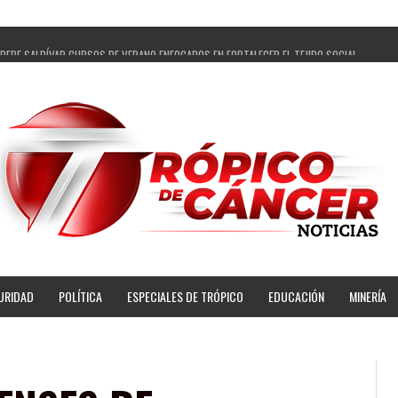
 PEPE SALDÍVAR CURSOS DE VERANO ENFOCADOS EN FORTALECER EL TEJIDO SOCIAL
ELEGADOS Y 14 COMISARIADOS DE GUADALUPE APOYO A GOBIERNO DE PEPE SALDÍVAR
 DE PEPE SALDÍVAR LA EDUCACIÓN EN LA ZACATECANA CON COMODATO DE CENTRO DE BIEN
ALDÍVAR Y GRUPO FEMSA GENERAN MÁS DE 3 MIL EMPLEOS EN GUADALUPE
AGROPECUARIA TRAJO BENEFICIO DIRECTO A GUADALUPE: PEPE SALDÍVAR
ÍVAR A ARTISTA ZACATECANA VICTORIA HERNÁNDEZ
 PEPE SALDÍVAR A 500 NUEVAS EMPRESARIAS
UPENSES PRINCIPALES BENEFICIADAS DEL PROGRAMA VIVIENDAS PARA EL BIENESTAR
URIDAD
POLÍTICA
ESPECIALES DE TRÓPICO
EDUCACIÓN
MINERÍA