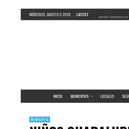
MIÉRCOLES, AGOSTO 5 2026
LATEST
DISEÑA GOBIERNO DE
REFRENDAN LOS 28 D
FORTALECE GOBIERNO
GOBIERNO DE PEPE S
CUARTA FERIA EXPO 
RECONOCE PEPE SALD
EGRESA GOBIERNO DE
SON MUJERES GUADAL
INICIO
MUNICIPIOS
LOCALES
SEG
MUNICIPIOS