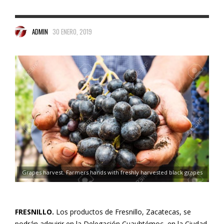
ADMIN
30 ENERO, 2019
Grapes harvest. Farmers hands with freshly harvested black grapes
FRESNILLO.
Los productos de Fresnillo, Zacatecas, se
podrán adquirir en la Delegación Cuauhtémoc, en la Ciudad