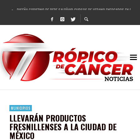
DISEÑA GOBIERNO DE PEPE SALDÍVAR CURSOS DE VERANO ENFOCADOS EN FORTAL
REFRENDAN LOS 28 DELEGADOS Y 14 COMISARIADOS DE GUADALUPE APOYO A GO
FORTALECE GOBIERNO DE PEPE SALDÍVAR LA EDUCACIÓN EN LA ZACATECANA CO
GOBIERNO DE PEPE SALDÍVAR Y GRUPO FEMSA GENERAN MÁS DE 3 MIL EMPLEOS
CUARTA FERIA EXPO AGROPECUARIA TRAJO BENEFICIO DIRECTO A GUADALUPE: PE
RECONOCE PEPE SALDÍVAR A ARTISTA ZACATECANA VICTORIA HERNÁNDEZ
EGRESA GOBIERNO DE PEPE SALDÍVAR A 500 NUEVAS EMPRESARIAS
SON MUJERES GUADALUPENSES PRINCIPALES BENEFICIADAS DEL PROGRAMA VIVI
MUNICIPIOS
LLEVARÁN PRODUCTOS
FRESNILLENSES A LA CIUDAD DE
MÉXICO