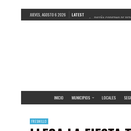
JUEVES, AGOSTO 6 2026
LATEST
DISEÑA GOBIERNO DE PEP
REFRENDAN LOS 28 DELE
FORTALECE GOBIERNO DE 
GOBIERNO DE PEPE SALD
CUARTA FERIA EXPO AGRO
RECONOCE PEPE SALDÍVA
EGRESA GOBIERNO DE PE
SON MUJERES GUADALUPE
INICIO
MUNICIPIOS
LOCALES
SEG
FRESNILLO