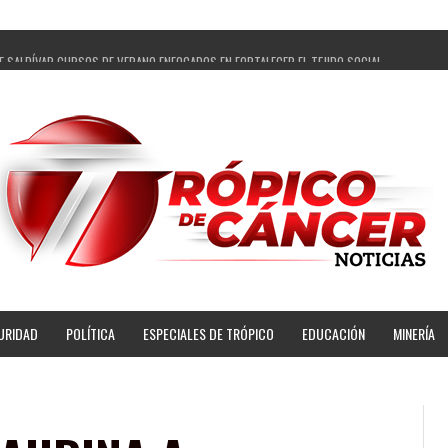
E SALDÍVAR CURSOS DE VERANO ENFOCADOS EN FORTALECER EL TEJIDO SOCIAL
GADOS Y 14 COMISARIADOS DE GUADALUPE APOYO A GOBIERNO DE PEPE SALDÍVAR
PEPE SALDÍVAR LA EDUCACIÓN EN LA ZACATECANA CON COMODATO DE CENTRO DE BIENESTA
ÍVAR Y GRUPO FEMSA GENERAN MÁS DE 3 MIL EMPLEOS EN GUADALUPE
PECUARIA TRAJO BENEFICIO DIRECTO A GUADALUPE: PEPE SALDÍVAR
R A ARTISTA ZACATECANA VICTORIA HERNÁNDEZ
PE SALDÍVAR A 500 NUEVAS EMPRESARIAS
NSES PRINCIPALES BENEFICIADAS DEL PROGRAMA VIVIENDAS PARA EL BIENESTAR
URIDAD
POLÍTICA
ESPECIALES DE TRÓPICO
EDUCACIÓN
MINERÍA