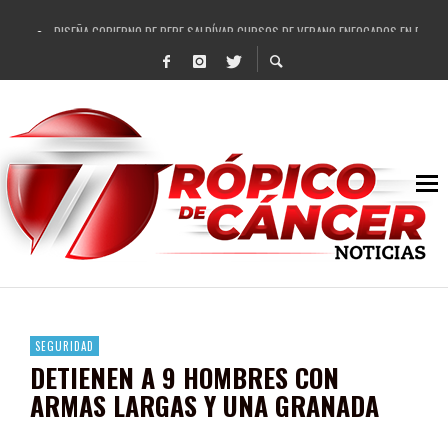
DISEÑA GOBIERNO DE PEPE SALDÍVAR CURSOS DE VERANO ENFOCADOS EN FORTAL
REFRENDAN LOS 28 DELEGADOS Y 14 COMISARIADOS DE GUADALUPE APOYO A GO
FORTALECE GOBIERNO DE PEPE SALDÍVAR LA EDUCACIÓN EN LA ZACATECANA CO
GOBIERNO DE PEPE SALDÍVAR Y GRUPO FEMSA GENERAN MÁS DE 3 MIL EMPLEOS
CUARTA FERIA EXPO AGROPECUARIA TRAJO BENEFICIO DIRECTO A GUADALUPE: PE
RECONOCE PEPE SALDÍVAR A ARTISTA ZACATECANA VICTORIA HERNÁNDEZ
EGRESA GOBIERNO DE PEPE SALDÍVAR A 500 NUEVAS EMPRESARIAS
SON MUJERES GUADALUPENSES PRINCIPALES BENEFICIADAS DEL PROGRAMA VIVI
SEGURIDAD
DETIENEN A 9 HOMBRES CON
ARMAS LARGAS Y UNA GRANADA