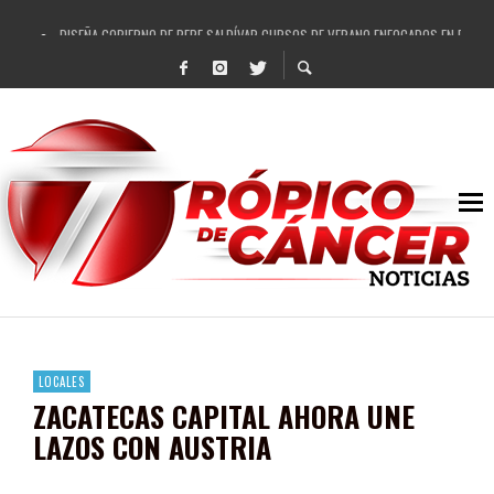
DISEÑA GOBIERNO DE PEPE SALDÍVAR CURSOS DE VERANO ENFOCADOS EN FORTAL
REFRENDAN LOS 28 DELEGADOS Y 14 COMISARIADOS DE GUADALUPE APOYO A GO
FORTALECE GOBIERNO DE PEPE SALDÍVAR LA EDUCACIÓN EN LA ZACATECANA CO
GOBIERNO DE PEPE SALDÍVAR Y GRUPO FEMSA GENERAN MÁS DE 3 MIL EMPLEOS
CUARTA FERIA EXPO AGROPECUARIA TRAJO BENEFICIO DIRECTO A GUADALUPE: PE
RECONOCE PEPE SALDÍVAR A ARTISTA ZACATECANA VICTORIA HERNÁNDEZ
EGRESA GOBIERNO DE PEPE SALDÍVAR A 500 NUEVAS EMPRESARIAS
SON MUJERES GUADALUPENSES PRINCIPALES BENEFICIADAS DEL PROGRAMA VIVI
LOCALES
ZACATECAS CAPITAL AHORA UNE
LAZOS CON AUSTRIA