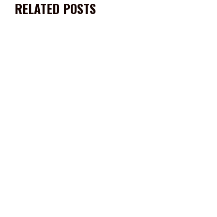
RELATED POSTS
INICIA CON ÉXITO LA 1ª EXPO FERIA ABEJAS 2023 EN
ZACATECAS