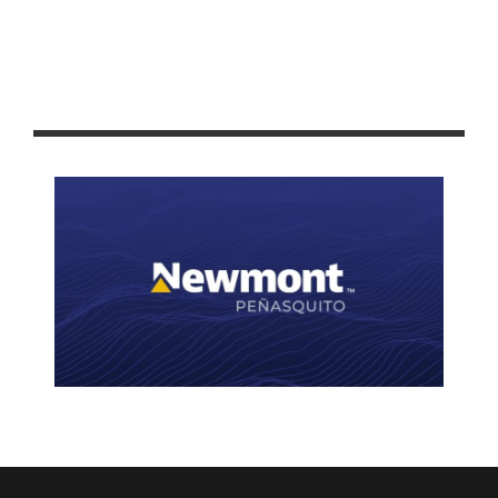
“LA COMUNIDAD MIGRANTE MUEVE LA ECONOMÍA DE LOS
MUNICIPIOS, ZACATECAS Y EL PAÍS”: TELLO