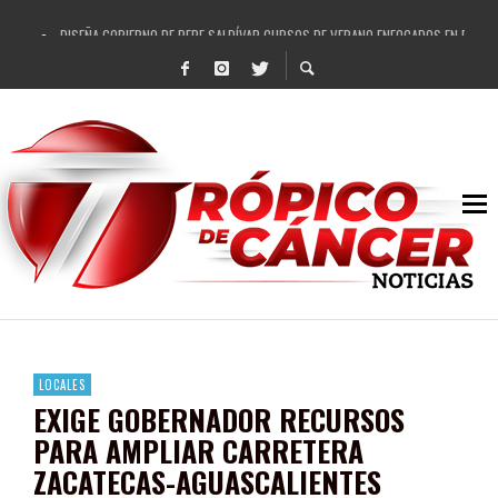
DISEÑA GOBIERNO DE PEPE SALDÍVAR CURSOS DE VERANO ENFOCADOS EN FORTAL
REFRENDAN LOS 28 DELEGADOS Y 14 COMISARIADOS DE GUADALUPE APOYO A GO
FORTALECE GOBIERNO DE PEPE SALDÍVAR LA EDUCACIÓN EN LA ZACATECANA CO
GOBIERNO DE PEPE SALDÍVAR Y GRUPO FEMSA GENERAN MÁS DE 3 MIL EMPLEOS
CUARTA FERIA EXPO AGROPECUARIA TRAJO BENEFICIO DIRECTO A GUADALUPE: PE
RECONOCE PEPE SALDÍVAR A ARTISTA ZACATECANA VICTORIA HERNÁNDEZ
EGRESA GOBIERNO DE PEPE SALDÍVAR A 500 NUEVAS EMPRESARIAS
SON MUJERES GUADALUPENSES PRINCIPALES BENEFICIADAS DEL PROGRAMA VIVI
LOCALES
EXIGE GOBERNADOR RECURSOS
PARA AMPLIAR CARRETERA
ZACATECAS-AGUASCALIENTES