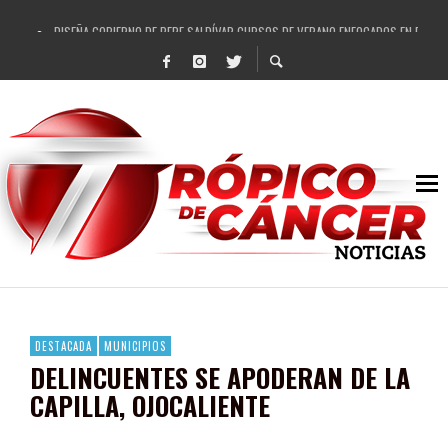
DISEÑA GOBIERNO DE PEPE SALDÍVAR CURSOS DE VERANO ENFOCADOS EN FORTAL
REFRENDAN LOS 28 DELEGADOS Y 14 COMISARIADOS DE GUADALUPE APOYO A GO
FORTALECE GOBIERNO DE PEPE SALDÍVAR LA EDUCACIÓN EN LA ZACATECANA CO
GOBIERNO DE PEPE SALDÍVAR Y GRUPO FEMSA GENERAN MÁS DE 3 MIL EMPLEOS
CUARTA FERIA EXPO AGROPECUARIA TRAJO BENEFICIO DIRECTO A GUADALUPE: PE
RECONOCE PEPE SALDÍVAR A ARTISTA ZACATECANA VICTORIA HERNÁNDEZ
EGRESA GOBIERNO DE PEPE SALDÍVAR A 500 NUEVAS EMPRESARIAS
SON MUJERES GUADALUPENSES PRINCIPALES BENEFICIADAS DEL PROGRAMA VIVI
DESTACADA
MUNICIPIOS
DELINCUENTES SE APODERAN DE LA
CAPILLA, OJOCALIENTE