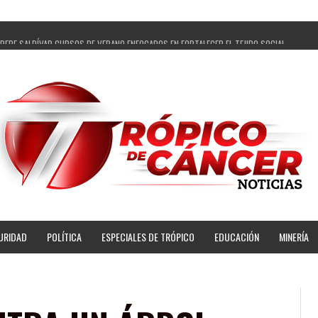
 PEPE SALDÍVAR CURSOS DE VERANO ENFOCADOS EN FORTALECER EL TEJIDO SOCIAL
ELEGADOS Y 14 COMISARIADOS DE GUADALUPE APOYO A GOBIERNO DE PEPE SALDÍVAR
 DE PEPE SALDÍVAR LA EDUCACIÓN EN LA ZACATECANA CON COMODATO DE CENTRO DE BIEN
ALDÍVAR Y GRUPO FEMSA GENERAN MÁS DE 3 MIL EMPLEOS EN GUADALUPE
AGROPECUARIA TRAJO BENEFICIO DIRECTO A GUADALUPE: PEPE SALDÍVAR
ÍVAR A ARTISTA ZACATECANA VICTORIA HERNÁNDEZ
 PEPE SALDÍVAR A 500 NUEVAS EMPRESARIAS
UPENSES PRINCIPALES BENEFICIADAS DEL PROGRAMA VIVIENDAS PARA EL BIENESTAR
URIDAD
POLÍTICA
ESPECIALES DE TRÓPICO
EDUCACIÓN
MINERÍA