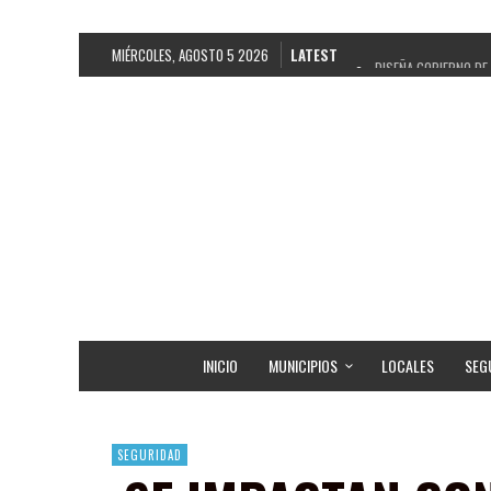
MIÉRCOLES, AGOSTO 5 2026
LATEST
DISEÑA GOBIERNO DE
REFRENDAN LOS 28 D
FORTALECE GOBIERNO
GOBIERNO DE PEPE S
CUARTA FERIA EXPO 
RECONOCE PEPE SALD
EGRESA GOBIERNO DE
SON MUJERES GUADAL
INICIO
MUNICIPIOS
LOCALES
SEG
SEGURIDAD