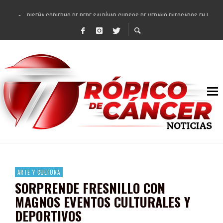
DISEÑA GOBIERNO DE PEPE SALDÍVAR CURSOS DE VERANO ENFOCADOS EN FORTAL
REFRENDAN LOS 28 DELEGADOS Y 14 COMISARIADOS DE GUADALUPE APOYO A GO
FORTALECE GOBIERNO DE PEPE SALDÍVAR LA EDUCACIÓN EN LA ZACATECANA CO
GOBIERNO DE PEPE SALDÍVAR Y GRUPO FEMSA GENERAN MÁS DE 3 MIL EMPLEOS
CUARTA FERIA EXPO AGROPECUARIA TRAJO BENEFICIO DIRECTO A GUADALUPE: PE
RECONOCE PEPE SALDÍVAR A ARTISTA ZACATECANA VICTORIA HERNÁNDEZ
EGRESA GOBIERNO DE PEPE SALDÍVAR A 500 NUEVAS EMPRESARIAS
SON MUJERES GUADALUPENSES PRINCIPALES BENEFICIADAS DEL PROGRAMA VIVI
ARTE Y CULTURA
SORPRENDE FRESNILLO CON
MAGNOS EVENTOS CULTURALES Y
DEPORTIVOS