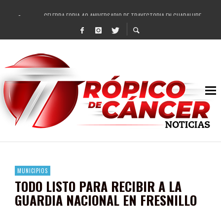
CELEBRA FOBIA 40 ANIVERSARIO DE TRAYECTORIA EN GUADALUPE
ENAMORA EL REGIONAL MEXICANO A GUADALUPE
REVISA EL AYUNTAMIENTO DE GUADALUPE ESCRITURACIÓN SOSPECHOSA DE ÁREA
RECIBE PEPE SALDÍVAR NUEVA TORRE DE VIGILANCIA PARA GUADALUPE
IMPULSA GOBIERNO DE PEPE SALDÍVAR LA SEMANA MUNDIAL DE LA LACTANCIA M
DESTACAN PRESENCIA DE ARTISTAS LOCALES EN FESTIVAL CULTURAL Y ARTÍSTI
SE REHABILITAN MÁS DE 20 VIALIDADES EN LOS ÚLTIMOS CUATRO MESES EN GUA
FORTALECE GOBIERNO DE PEPE SALDÍVAR A LAS INFANCIAS GUADALUPENSES
MUNICIPIOS
TODO LISTO PARA RECIBIR A LA
GUARDIA NACIONAL EN FRESNILLO