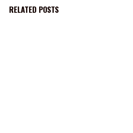
RELATED POSTS
ANALIZAN PROCESOS Y CRITERIOS NORMATIVOS PARA LA
ASIGNACIÓN DE PLAZAS A DOCENTES