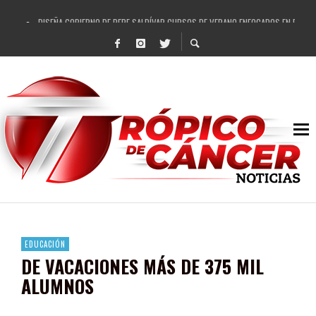
DISEÑA GOBIERNO DE PEPE SALDÍVAR CURSOS DE VERANO ENFOCADOS EN FORTAL
REFRENDAN LOS 28 DELEGADOS Y 14 COMISARIADOS DE GUADALUPE APOYO A GO
FORTALECE GOBIERNO DE PEPE SALDÍVAR LA EDUCACIÓN EN LA ZACATECANA CO
GOBIERNO DE PEPE SALDÍVAR Y GRUPO FEMSA GENERAN MÁS DE 3 MIL EMPLEOS
CUARTA FERIA EXPO AGROPECUARIA TRAJO BENEFICIO DIRECTO A GUADALUPE: PE
RECONOCE PEPE SALDÍVAR A ARTISTA ZACATECANA VICTORIA HERNÁNDEZ
EGRESA GOBIERNO DE PEPE SALDÍVAR A 500 NUEVAS EMPRESARIAS
SON MUJERES GUADALUPENSES PRINCIPALES BENEFICIADAS DEL PROGRAMA VIVI
EDUCACIÓN
DE VACACIONES MÁS DE 375 MIL
ALUMNOS