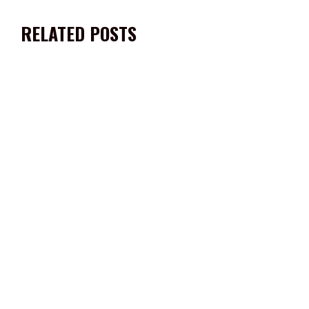
RELATED POSTS
ZACATECAS, ENTRE LOS SEIS ESTADOS DEL PAÍS CON MAYOR
COMBATE AL REZAGO EDUCATIVO