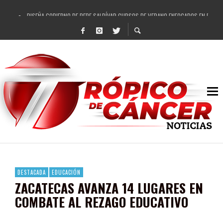
DISEÑA GOBIERNO DE PEPE SALDÍVAR CURSOS DE VERANO ENFOCADOS EN FORTAL
REFRENDAN LOS 28 DELEGADOS Y 14 COMISARIADOS DE GUADALUPE APOYO A GO
FORTALECE GOBIERNO DE PEPE SALDÍVAR LA EDUCACIÓN EN LA ZACATECANA CO
GOBIERNO DE PEPE SALDÍVAR Y GRUPO FEMSA GENERAN MÁS DE 3 MIL EMPLEOS
CUARTA FERIA EXPO AGROPECUARIA TRAJO BENEFICIO DIRECTO A GUADALUPE: PE
RECONOCE PEPE SALDÍVAR A ARTISTA ZACATECANA VICTORIA HERNÁNDEZ
EGRESA GOBIERNO DE PEPE SALDÍVAR A 500 NUEVAS EMPRESARIAS
SON MUJERES GUADALUPENSES PRINCIPALES BENEFICIADAS DEL PROGRAMA VIVI
DESTACADA
EDUCACIÓN
ZACATECAS AVANZA 14 LUGARES EN
COMBATE AL REZAGO EDUCATIVO