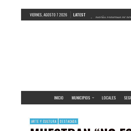
VIERNES, AGOSTO 7 2026
LATEST
DISEÑA GOBIERNO DE PE
REFRENDAN LOS 28 DELE
FORTALECE GOBIERNO DE
GOBIERNO DE PEPE SALD
CUARTA FERIA EXPO AGR
RECONOCE PEPE SALDÍV
EGRESA GOBIERNO DE PE
SON MUJERES GUADALUPE
INICIO
MUNICIPIOS
LOCALES
SEG
ARTE Y CULTURA
DESTACADA