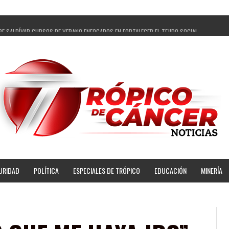
PE SALDÍVAR CURSOS DE VERANO ENFOCADOS EN FORTALECER EL TEJIDO SOCIAL
GADOS Y 14 COMISARIADOS DE GUADALUPE APOYO A GOBIERNO DE PEPE SALDÍVAR
 PEPE SALDÍVAR LA EDUCACIÓN EN LA ZACATECANA CON COMODATO DE CENTRO DE BIENEST
ÍVAR Y GRUPO FEMSA GENERAN MÁS DE 3 MIL EMPLEOS EN GUADALUPE
OPECUARIA TRAJO BENEFICIO DIRECTO A GUADALUPE: PEPE SALDÍVAR
AR A ARTISTA ZACATECANA VICTORIA HERNÁNDEZ
PE SALDÍVAR A 500 NUEVAS EMPRESARIAS
NSES PRINCIPALES BENEFICIADAS DEL PROGRAMA VIVIENDAS PARA EL BIENESTAR
URIDAD
POLÍTICA
ESPECIALES DE TRÓPICO
EDUCACIÓN
MINERÍA